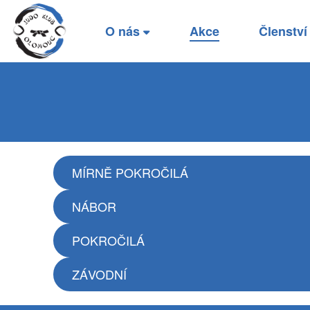
O nás
Akce
Členstv
MÍRNĚ POKROČILÁ
NÁBOR
POKROČILÁ
ZÁVODNÍ