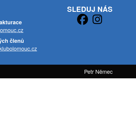
SLEDUJ NÁS
fakturace
lomouc.cz
ých členů
klubolomouc.cz
Petr Němec