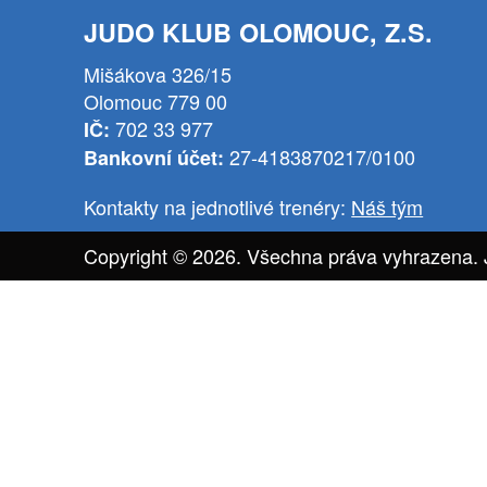
JUDO KLUB OLOMOUC, Z.S.
Mišákova 326/15
Olomouc 779 00
702 33 977
IČ:
27-4183870217/0100
Bankovní účet:
Kontakty na jednotlivé trenéry:
Náš tým
Copyright © 2026. Všechna práva vyhrazena.