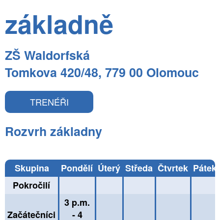
základně
ZŠ Waldorfská
Tomkova 420/48, 779 00 Olomouc
TRENÉŘI
Rozvrh základny
Skupina
Pondělí
Úterý
Středa
Čtvrtek
Pátek
Pokročilí
3 p.m.
Začátečníci
- 4