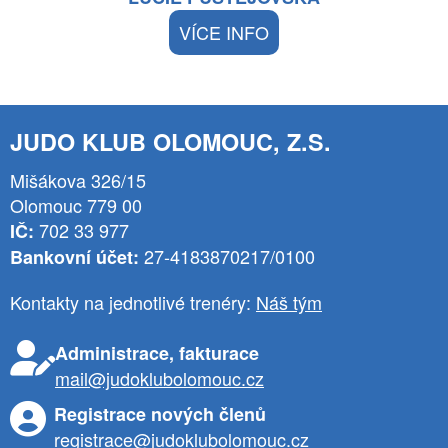
VÍCE INFO
JUDO KLUB OLOMOUC, Z.S.
Mišákova 326/15
Olomouc 779 00
702 33 977
IČ:
27-4183870217/0100
Bankovní účet:
Kontakty na jednotlivé trenéry:
Náš tým
Administrace, fakturace
mail@judoklubolomouc.cz
Registrace nových členů
registrace@judoklubolomouc.cz