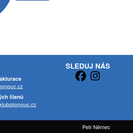
SLEDUJ NÁS
fakturace
lomouc.cz
ých členů
klubolomouc.cz
Petr Němec