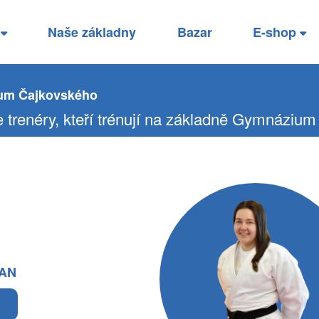
í
Naše základny
Bazar
E-shop
um Čajkovského
 trenéry, kteří trénují na základně Gymnáziu
AN