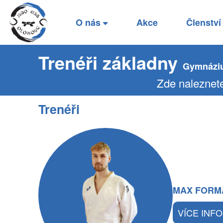
O nás
Akce
Členstv
Trenéři základny
Gymnázi
Zde naleznete
Trenéři
MAX FORM
VÍCE INFO