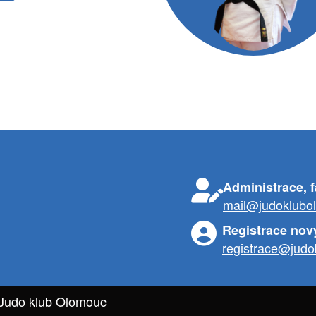
Administrace, 
mail@judoklubo
Registrace nov
registrace@judo
 Judo klub Olomouc