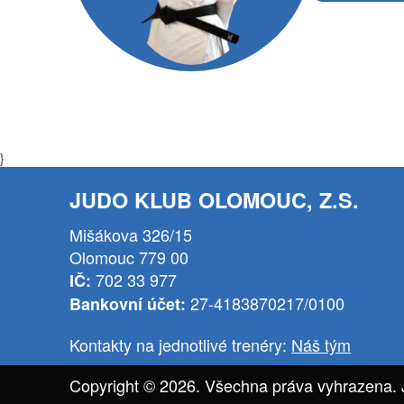
}
JUDO KLUB OLOMOUC, Z.S.
Mišákova 326/15
Olomouc 779 00
702 33 977
IČ:
27-4183870217/0100
Bankovní účet:
Kontakty na jednotlivé trenéry:
Náš tým
Copyright © 2026. Všechna práva vyhrazena.