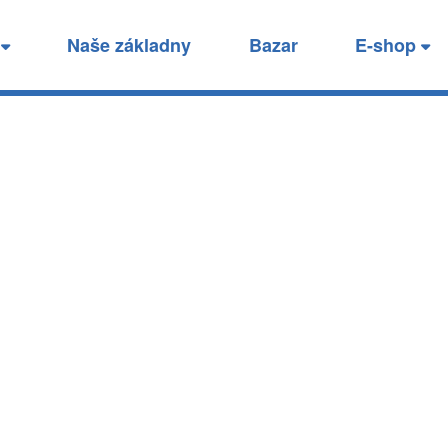
ice
í
Naše základny
Bazar
E-shop
.