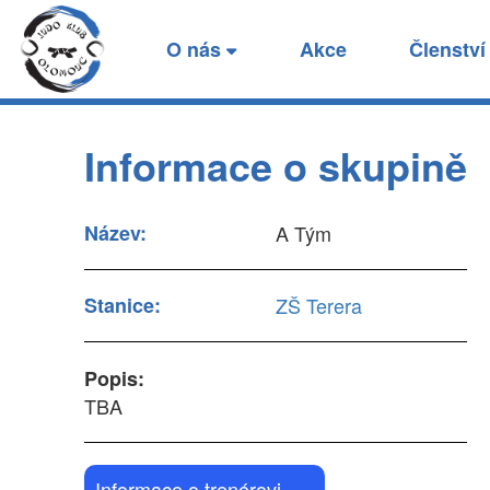
Skupina A Tým - stan
O nás
Akce
Členstv
Zde naleznete základní informace o stanici 
Informace o skupině
Název:
A Tým
Stanice:
ZŠ Terera
Popis:
TBA
Informace o trenérovi