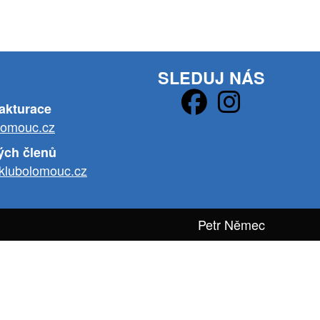
SLEDUJ NÁS
fakturace
lomouc.cz
ých členů
klubolomouc.cz
Petr Němec