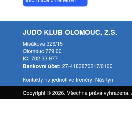
JUDO KLUB OLOMOUC, Z.S.
Mišákova 326/15
Olomouc 779 00
702 33 977
IČ:
27-4183870217/0100
Bankovní účet:
Kontakty na jednotlivé trenéry:
Náš tým
Copyright © 2026. Všechna práva vyhrazena.