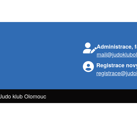
Administrace, 
mail@judoklubo
Registrace nov
registrace@judo
 Judo klub Olomouc