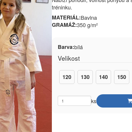
tréninku.
MATERIÁL:
Bavlna
GRAMÁŽ:
350 g/m²
Barva:
bílá
Velikost
120
130
140
150
ks