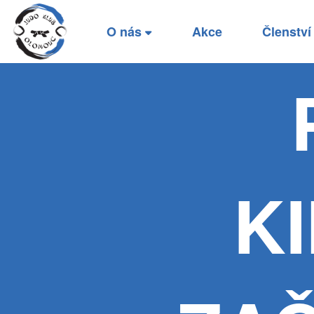
O nás
Akce
Členstv
K