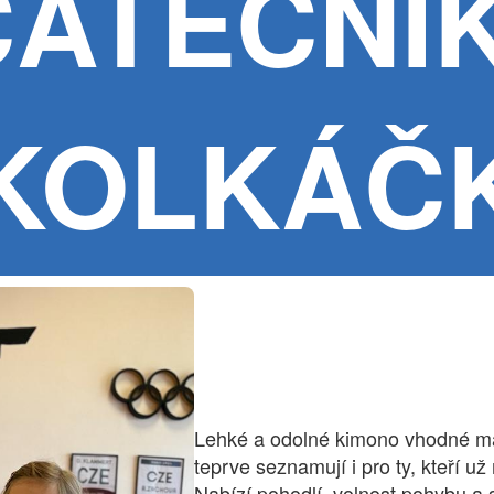
ÁTEČNÍ
KOLKÁČ
Lehké a odolné kimono vhodné malé
teprve seznamují i pro ty, kteří u
Nabízí pohodlí, volnost pohybu a 