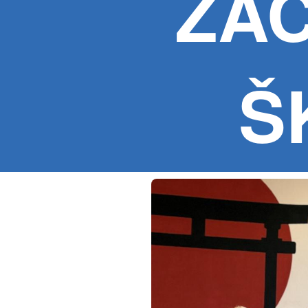
ZAČ
Š