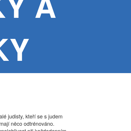
KY A
KY
 judisty, kteří se s judem
ž mají něco odtrénováno.
spolehlivost při každodenním