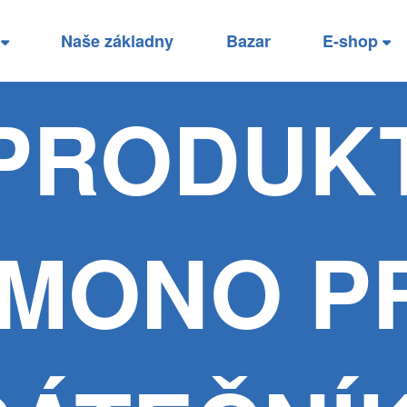
í
Naše základny
Bazar
E-shop
PRODUK
IMONO P