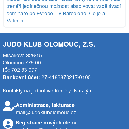
trenéři jedinečnou možnost absolvovat vzdělávací
semináře po Evropě – v Barceloně, Celje a
Valencii.
JUDO KLUB OLOMOUC, Z.S.
Mišákova 326/15
Olomouc 779 00
702 33 977
IČ:
27-4183870217/0100
Bankovní účet:
Kontakty na jednotlivé trenéry:
Náš tým
Administrace, fakturace
mail@judoklubolomouc.cz
Registrace nových členů