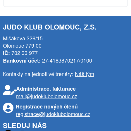
JUDO KLUB OLOMOUC, Z.S.
Mišákova 326/15
Olomouc 779 00
702 33 977
IČ:
27-4183870217/0100
Bankovní účet:
Kontakty na jednotlivé trenéry:
Náš tým
Administrace, fakturace
mail@judoklubolomouc.cz
Registrace nových členů
registrace@judoklubolomouc.cz
SLEDUJ NÁS