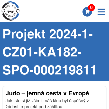
Projekt 2024-1-
CZ01-KA182-
SPO-000219811
Judo – jemná cesta v Evropě
Jak jste si již všimli, náš klub byl úspěšný v
žádosti o projekt pod záštitou …