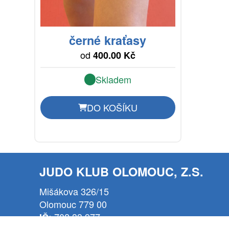
černé kraťasy
od
400.00 Kč
Skladem
DO KOŠÍKU
JUDO KLUB OLOMOUC, Z.S.
Mišákova 326/15
Olomouc 779 00
702 33 977
IČ: