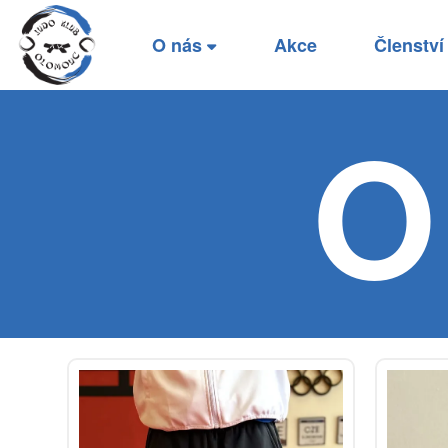
O nás
Akce
Členstv
O