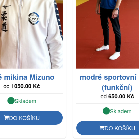
lé mikina Mizuno
modré sportovní 
od
1050.00 Kč
(funkční)
od
650.00 Kč
Skladem
Skladem
DO KOŠÍKU
DO KOŠÍKU