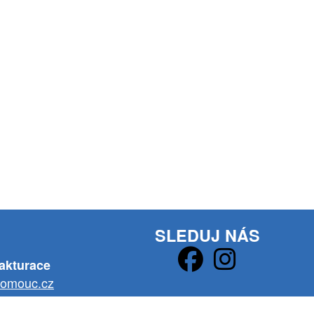
SLEDUJ NÁS
fakturace
lomouc.cz
ých členů