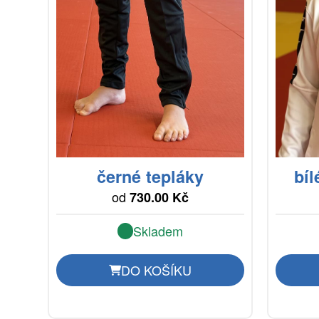
černé tepláky
bí
od
730.00 Kč
Skladem
DO KOŠÍKU