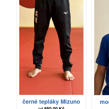
černé tepláky Mizuno
mod
od
950.00 Kč