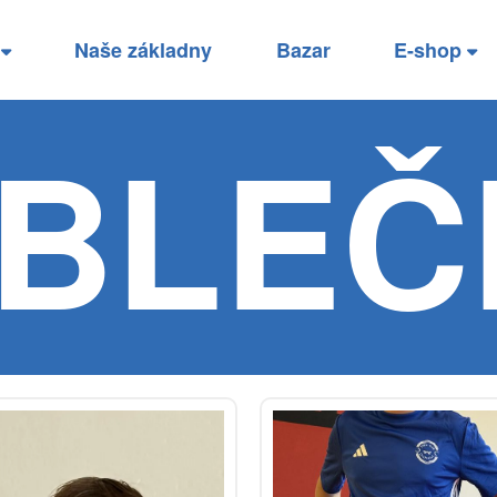
í
Naše základny
Bazar
E-shop
BLEČ