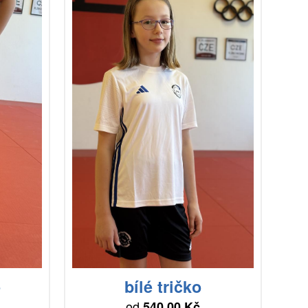
o
bílé tričko
od
540.00 Kč