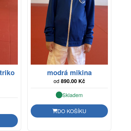
triko
modrá mikina
od
890.00 Kč
Skladem
DO KOŠÍKU