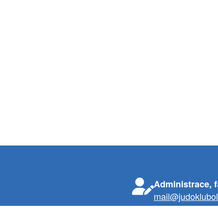
Administrace, 
mail@judoklubo
Registrace nov