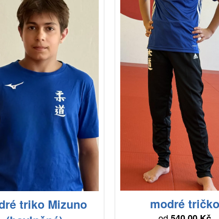
modré tričk
ré triko Mizuno
od
540.00 Kč