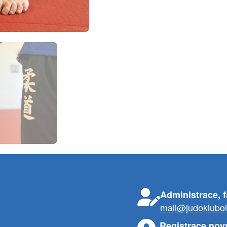
Administrace, 
mail@judoklubo
Registrace nov