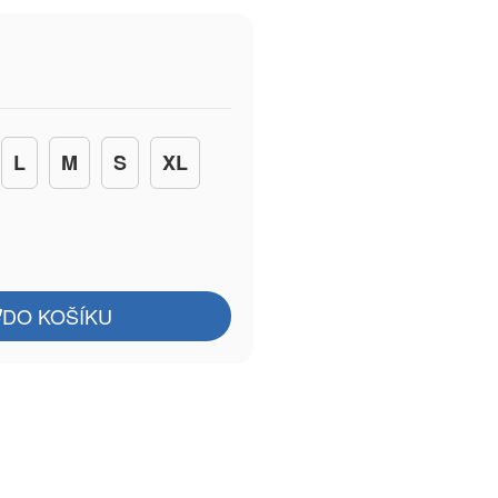
L
M
S
XL
DO KOŠÍKU