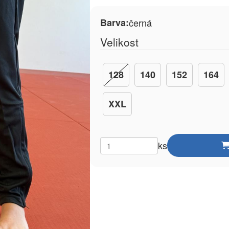
Barva:
černá
Velikost
128
140
152
164
XXL
ks