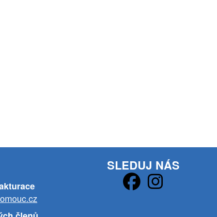
SLEDUJ NÁS
fakturace
lomouc.cz
ých členů