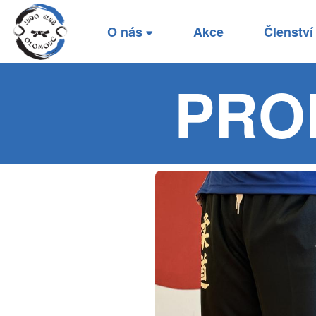
O nás
Akce
Členstv
PRO