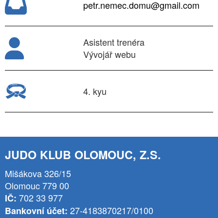
petr.nemec.domu@gmail.com
Asistent trenéra
Vývojář webu
4. kyu
JUDO KLUB OLOMOUC, Z.S.
Mišákova 326/15
Olomouc 779 00
702 33 977
IČ:
27-4183870217/0100
Bankovní účet: