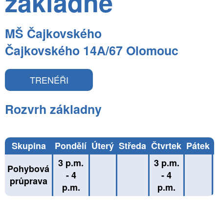
základně
MŠ Čajkovského
Čajkovského 14A/67 Olomouc
TRENÉŘI
Rozvrh základny
Skupina
Pondělí
Úterý
Středa
Čtvrtek
Pátek
3 p.m.
3 p.m.
Pohybová
- 4
- 4
průprava
p.m.
p.m.