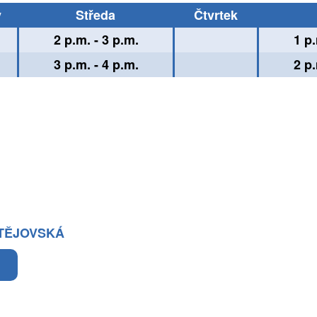
ý
Středa
Čtvrtek
2 p.m. - 3 p.m.
1 p.
3 p.m. - 4 p.m.
2 p.
STĚJOVSKÁ