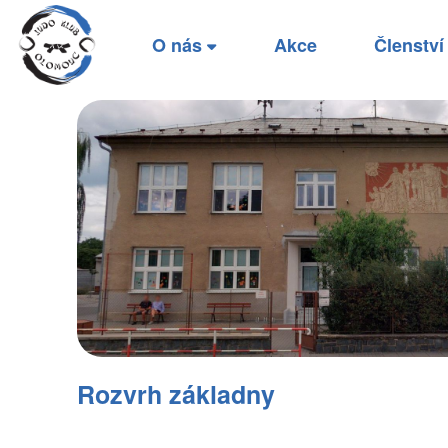
O nás
Akce
Členstv
Rozvrh základny