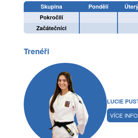
Skupina
Pondělí
Úter
Pokročilí
Začátečníci
Trenéři
LUCIE PU
VÍCE INFO