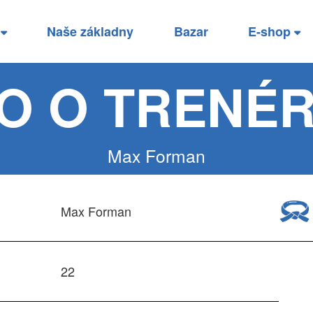
í
Naše základny
Bazar
E-shop
FO O TRENÉR
Max Forman
Max Forman
22