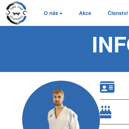
O nás
Akce
Členstv
IN