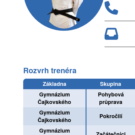
Rozvrh trenéra
Základna
Skupina
Gymnázium
Pohybová
Čajkovského
průprava
Gymnázium
Pokročilí
Čajkovského
Gymnázium
Začátečníci