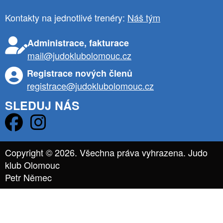
Kontakty na jednotlivé trenéry:
Náš tým
Administrace, fakturace
mail@judoklubolomouc.cz
Registrace nových členů
registrace@judoklubolomouc.cz
SLEDUJ NÁS
Copyright © 2026. Všechna práva vyhrazena. Judo
klub Olomouc
Petr Němec