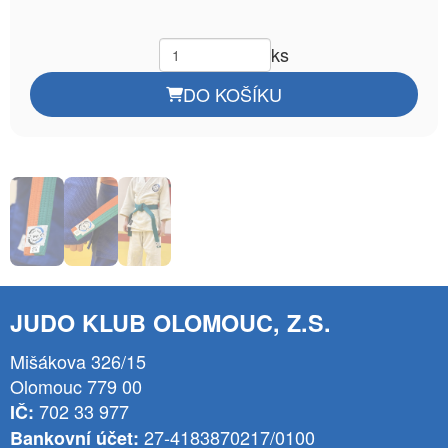
ks
DO KOŠÍKU
JUDO KLUB OLOMOUC, Z.S.
Mišákova 326/15
Olomouc 779 00
702 33 977
IČ:
27-4183870217/0100
Bankovní účet: