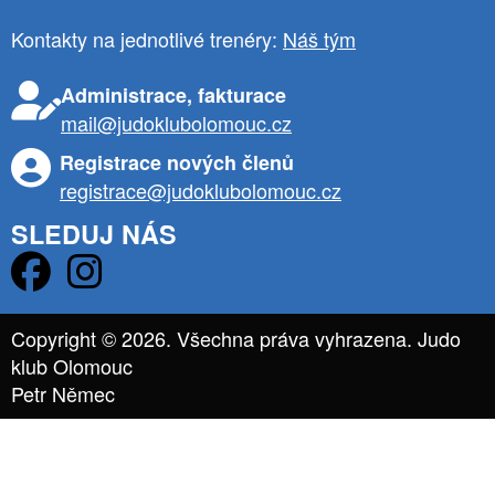
Kontakty na jednotlivé trenéry:
Náš tým
Administrace, fakturace
mail@judoklubolomouc.cz
Registrace nových členů
registrace@judoklubolomouc.cz
SLEDUJ NÁS
Copyright © 2026. Všechna práva vyhrazena. Judo
klub Olomouc
Petr Němec