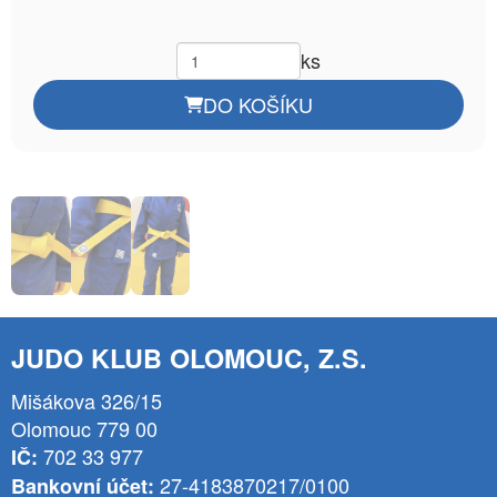
ks
DO KOŠÍKU
JUDO KLUB OLOMOUC, Z.S.
Mišákova 326/15
Olomouc 779 00
702 33 977
IČ:
27-4183870217/0100
Bankovní účet: