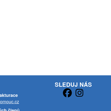
SLEDUJ NÁS
fakturace
lomouc.cz
ých členů