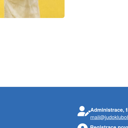
Administrace, 
mail@judoklubo
Registrace nov