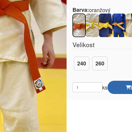
Barva:
oranžový
Velikost
240
260
ks