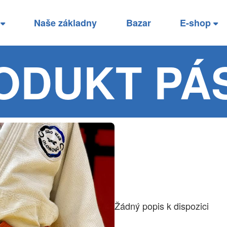
í
Naše základny
Bazar
E-shop
ODUKT PÁ
Žádný popis k dispozici