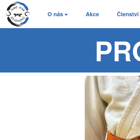
O nás
Akce
Členstv
PR